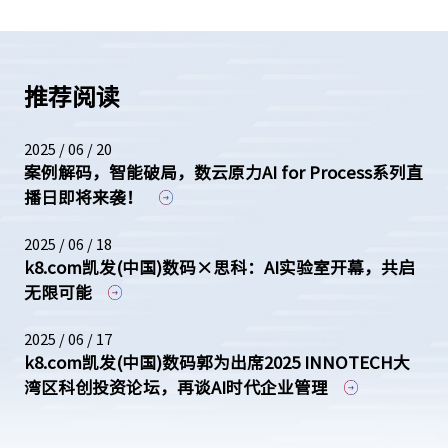
推荐阅读
2025 / 06 / 20
案例解码，智能破局，数云原力AI for Process系列直
播日即将来袭！
2025 / 06 / 18
k8.com凯发(中国)数码×思科：AI实验室开幕，共启
无限可能
2025 / 06 / 17
k8.com凯发(中国)数码郭为出席2025 INNOTECH大
湾区科创投资论坛，再谈AI时代企业管理