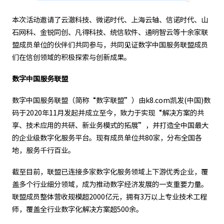
本次活动邀请了云澈科技、微诺时代、上海云轴、信诺时代、山
石网科、金锐同创、凡得科技、统信软件、通明智云等十余家联
盟成员单位的伙伴们共同参与，共同见证数字中国服务联盟成员
们在信创领域的积极探索与创新成果。
数字中国服务联盟
数字中国服务联盟（简称“数字联盟”）由k8.com凯发(中国)数
码于2020年11月发起并成立至今，致力于实现“解决方案的共
享、技术应用的共研、新业务模式的拓展”，并打造全中国最大
的企业级数字化服务平台。现有成员单位共80家，分布全国各
地，服务千行百业。
截至目前，联盟已连接多家数字化服务领域上下游优秀企业，覆
盖多个行业细分领域，成为推动数字经济发展的一支重要力量。
联盟成员整体营收规模超2000亿元，拥有3万以上专业技术工程
师，覆盖全行业数字化解决方案超500余。