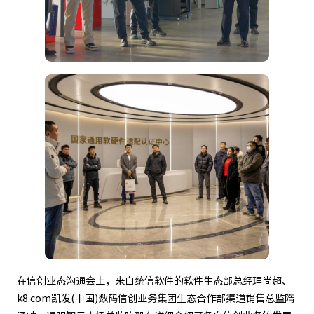
在信创业态沟通会上，来自统信软件的软件生态部总经理尚超、
k8.com凯发(中国)数码信创业务集团生态合作部渠道销售总监隋